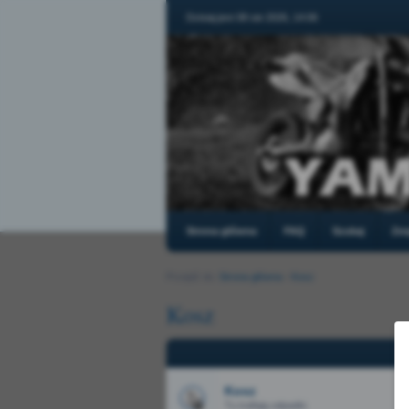
Dzisiaj jest 08 sie 2026, 14:06
Strona główna
FAQ
Szukaj
Zes
Przejdź do:
Strona główna
›
Kosz
Kosz
Kosz
Tu trafiają odpadki.