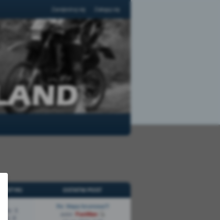
Zarejestruj się
Zaloguj się
TYSTYKI
OSTATNI POST
Re: Mapa forumowa?!
maty:
1
autor:
FastMan
osty:
2