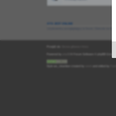
KTO JEST ONLINE
Użytkownicy przeglądający to forum: Obecnie na foru
Przejdź do:
Strona główna
›
Kosz
Powered by
phpBB
® Forum Software © phpBB Group.
Style
we_clearblue
created by
weeb
and edited by
Fas