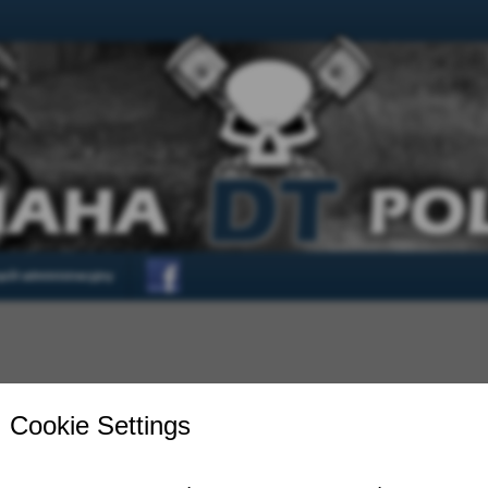
pół administracyjny
FORUM
STA
Te
P