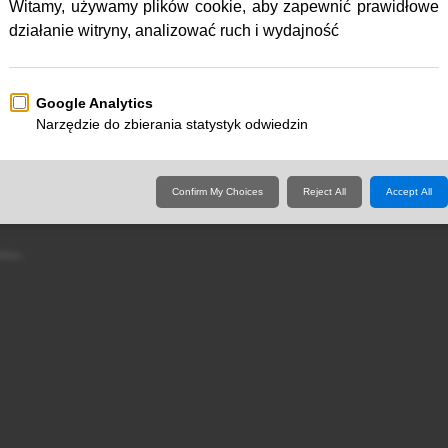
Przejdź do:
m nie ma żadnego zarejestrowanego użytkownika i 2 gości
Przejdź do widoku na telefony komórkowe
tMan
.